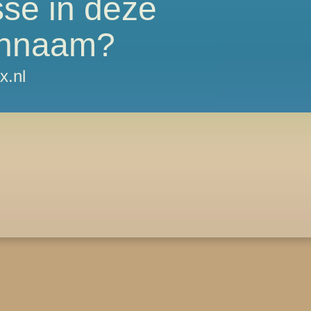
sse in deze
nnaam?
x.nl