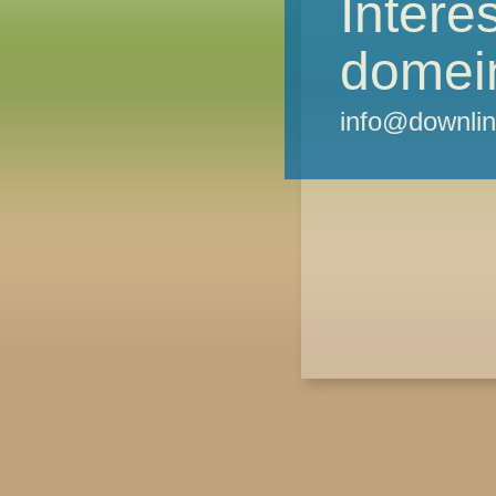
Intere
domei
info@downlin