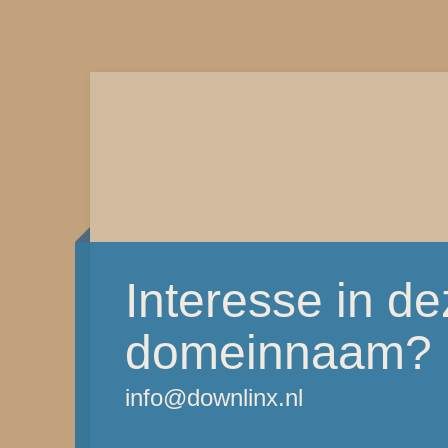
Interesse in d
domeinnaam?
info@downlinx.nl