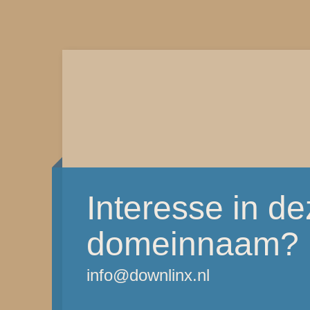
Interesse in d
domeinnaam?
info@downlinx.nl