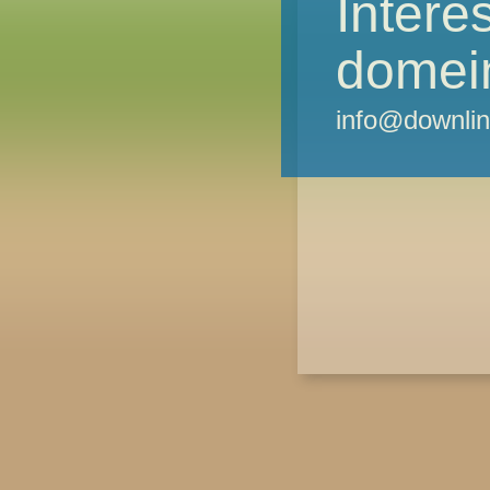
Intere
domei
info@downlin