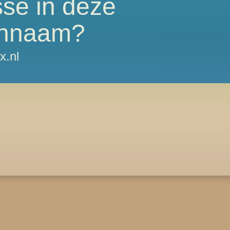
sse in deze
nnaam?
x.nl