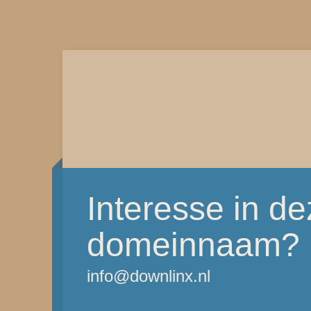
Interesse in d
domeinnaam?
info@downlinx.nl