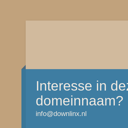
Interesse in d
domeinnaam?
info@downlinx.nl