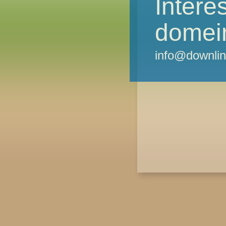
Intere
domei
info@downlin