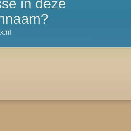
sse in deze
nnaam?
x.nl