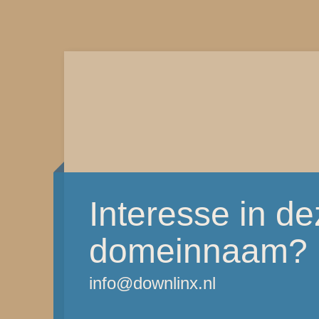
Interesse in d
domeinnaam?
info@downlinx.nl