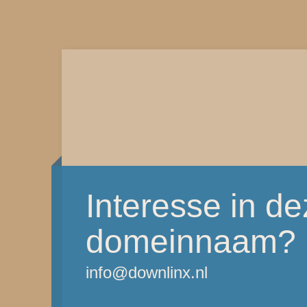
Interesse in d
domeinnaam?
info@downlinx.nl