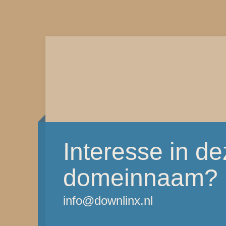
Interesse in d
domeinnaam?
info@downlinx.nl