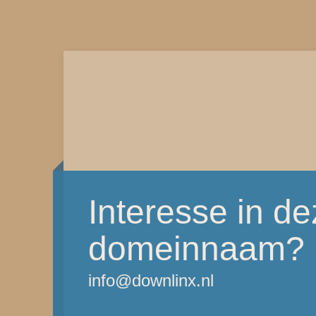
Interesse in d
domeinnaam?
info@downlinx.nl