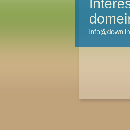
Intere
domei
info@downlin