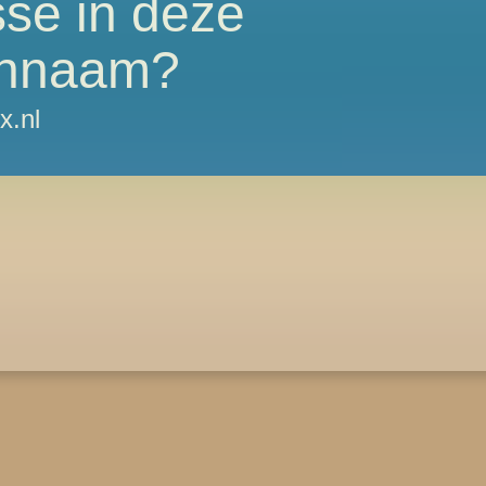
sse in deze
nnaam?
x.nl