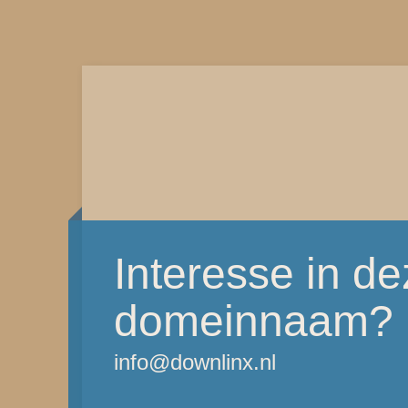
Interesse in d
domeinnaam?
info@downlinx.nl