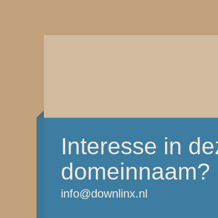
Interesse in d
domeinnaam?
info@downlinx.nl