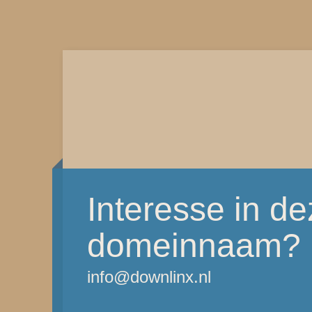
Interesse in d
domeinnaam?
info@downlinx.nl