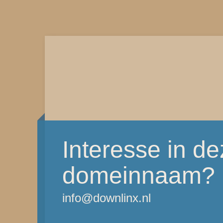
Interesse in d
domeinnaam?
info@downlinx.nl