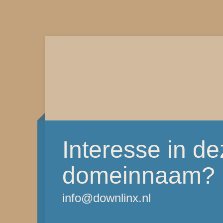
Interesse in d
domeinnaam?
info@downlinx.nl