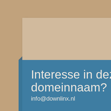
Interesse in d
domeinnaam?
info@downlinx.nl