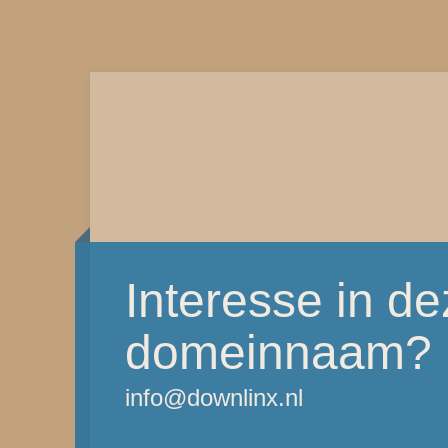
Interesse in d
domeinnaam?
info@downlinx.nl