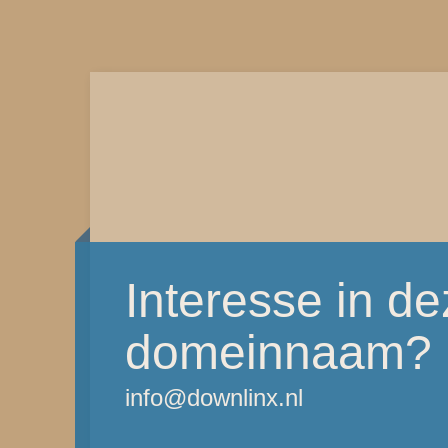
Interesse in d
domeinnaam?
info@downlinx.nl