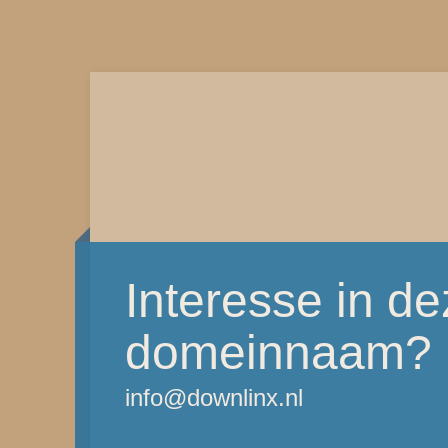
Interesse in d
domeinnaam?
info@downlinx.nl