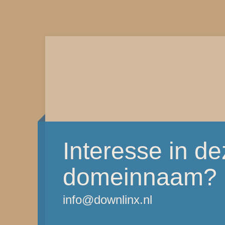
Interesse in d
domeinnaam?
info@downlinx.nl