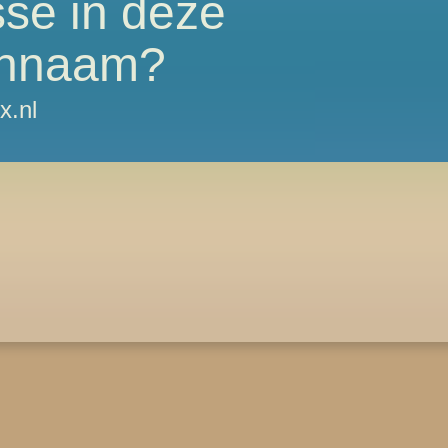
sse in deze
nnaam?
x.nl