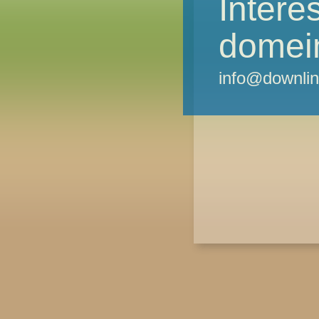
Intere
domei
info@downlin