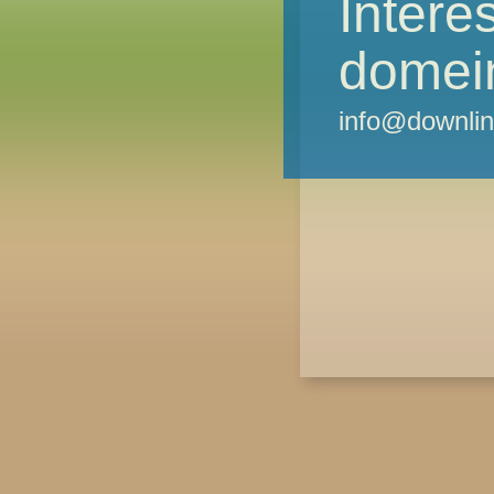
Intere
domei
info@downlin