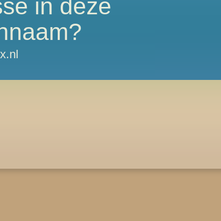
sse in deze
nnaam?
x.nl