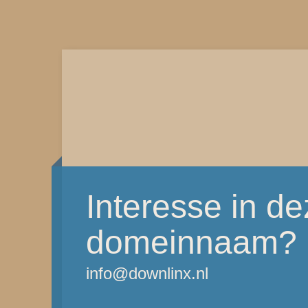
Interesse in d
domeinnaam?
info@downlinx.nl