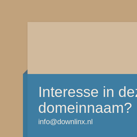
Interesse in d
domeinnaam?
info@downlinx.nl