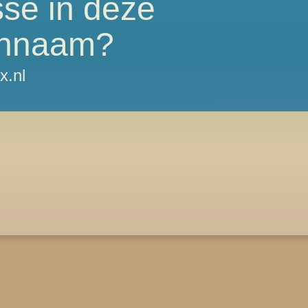
sse in deze
nnaam?
x.nl