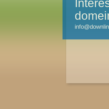
Intere
domei
info@downlin