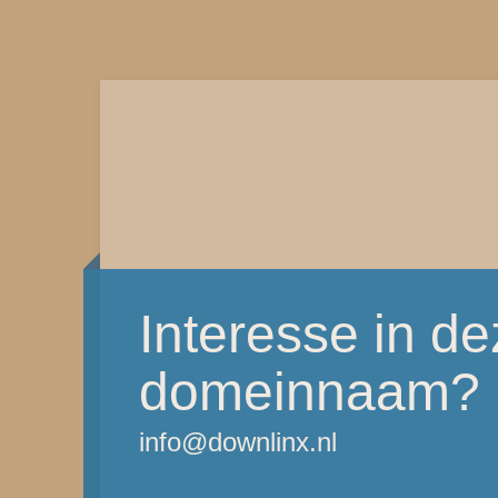
Interesse in d
domeinnaam?
info@downlinx.nl