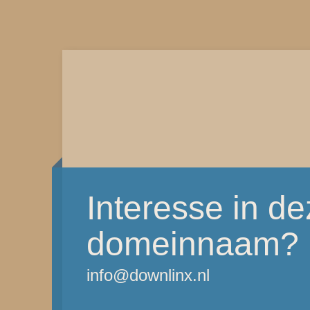
Interesse in d
domeinnaam?
info@downlinx.nl