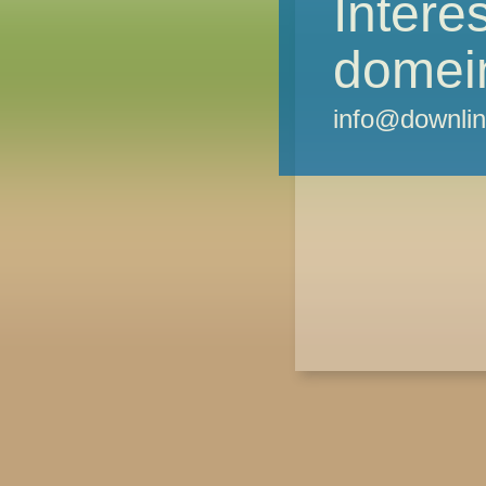
Intere
domei
info@downlin