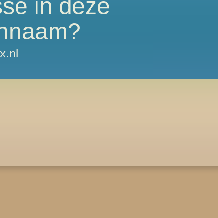
sse in deze
nnaam?
x.nl