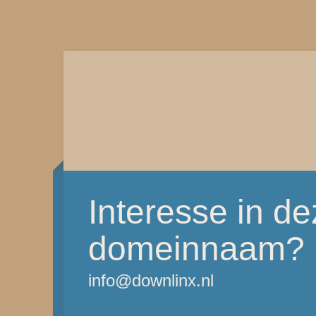
Interesse in d
domeinnaam?
info@downlinx.nl