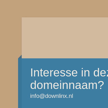
Interesse in d
domeinnaam?
info@downlinx.nl