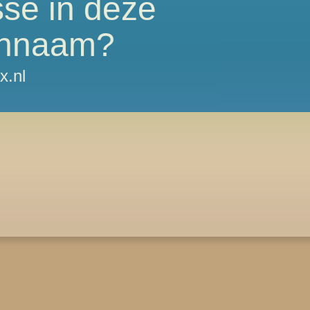
sse in deze
nnaam?
x.nl