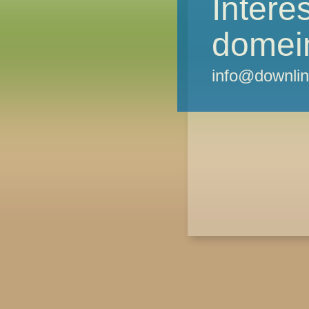
Intere
domei
info@downlin