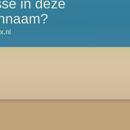
sse in deze
nnaam?
x.nl