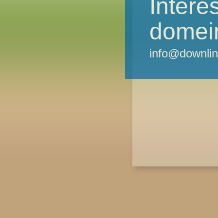
Intere
domei
info@downlin