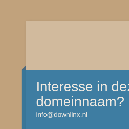
Interesse in d
domeinnaam?
info@downlinx.nl