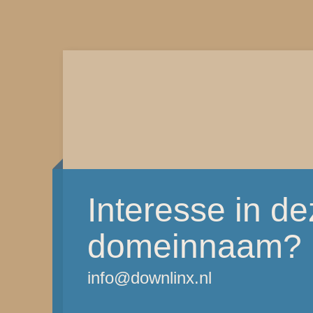
Interesse in d
domeinnaam?
info@downlinx.nl