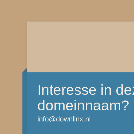
Interesse in d
domeinnaam?
info@downlinx.nl