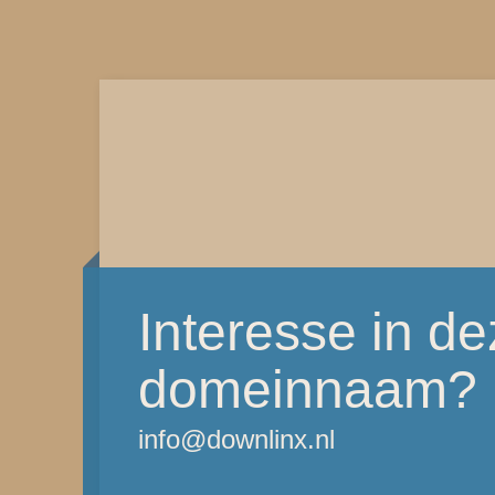
Interesse in d
domeinnaam?
info@downlinx.nl