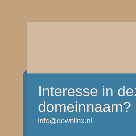
Interesse in d
domeinnaam?
info@downlinx.nl