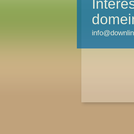
Intere
domei
info@downlin