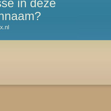
sse in deze
nnaam?
x.nl