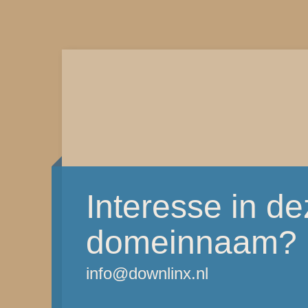
Interesse in d
domeinnaam?
info@downlinx.nl