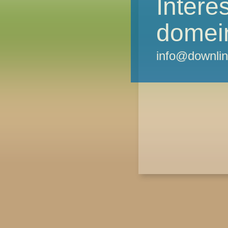
Intere
domei
info@downlin