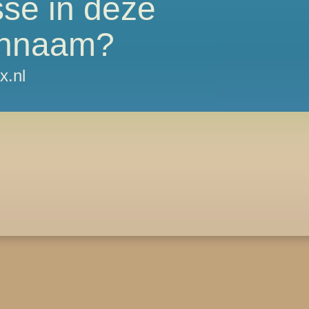
sse in deze
nnaam?
x.nl