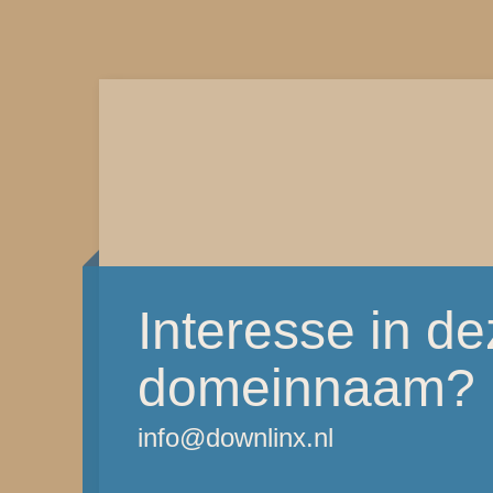
Interesse in d
domeinnaam?
info@downlinx.nl