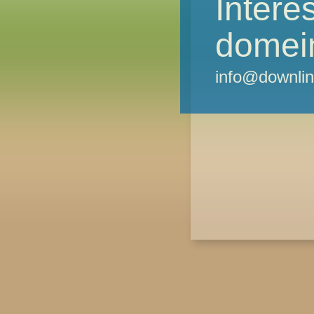
Intere
domei
info@downlin