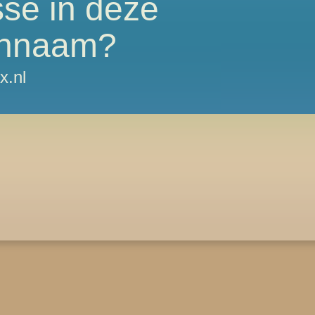
sse in deze
nnaam?
x.nl