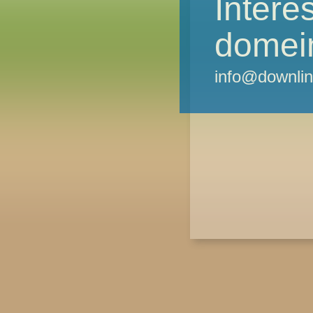
Intere
domei
info@downlin