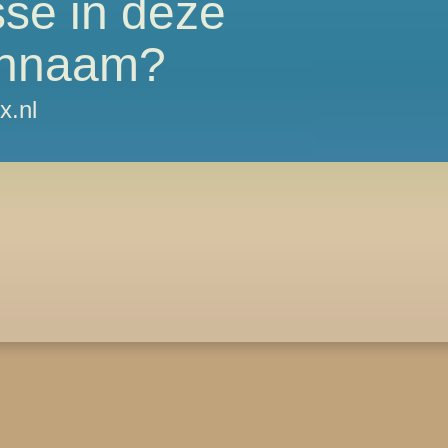
sse in deze
nnaam?
x.nl