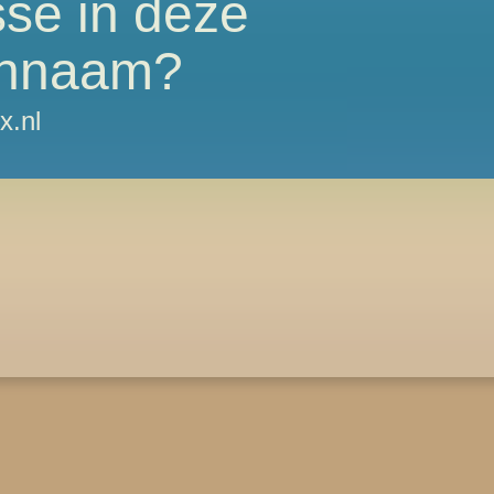
sse in deze
nnaam?
x.nl