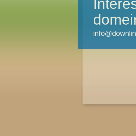
Intere
domei
info@downlin