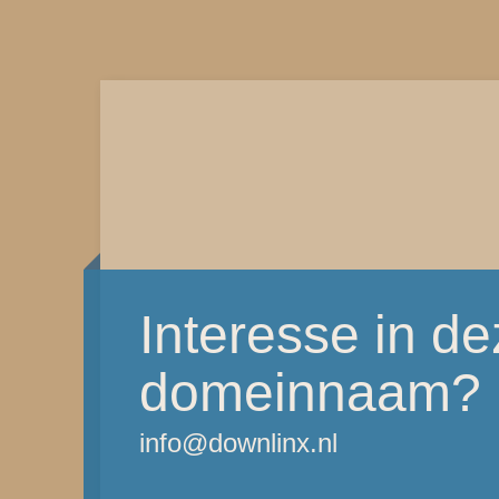
Interesse in d
domeinnaam?
info@downlinx.nl