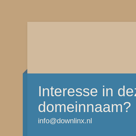
Interesse in d
domeinnaam?
info@downlinx.nl