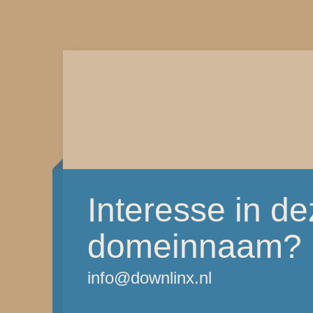
Interesse in d
domeinnaam?
info@downlinx.nl