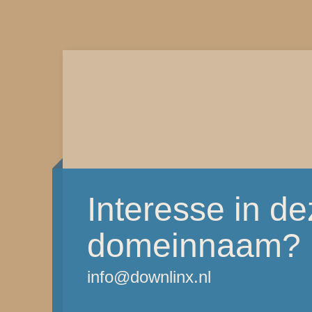
Interesse in d
domeinnaam?
info@downlinx.nl